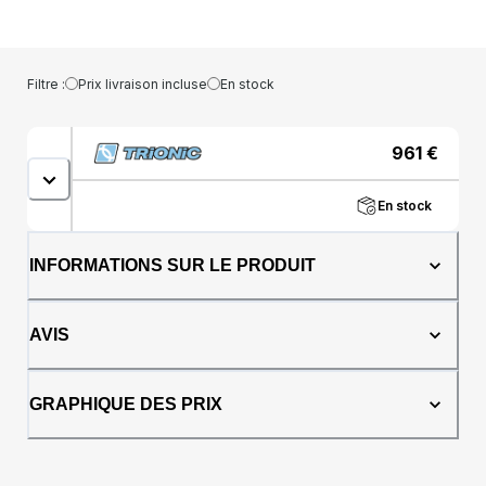
qu’à l’extérieur. Il s’agit de la nouvelle classe
premium chez les déambulateurs et il vous
propose plusieurs nouveautés&amp;#160;;
Direction Syncro, Freins Tout-terrain, Pneus
Filtre :
Prix livraison incluse
En stock
Supersoft en Polyurethane et Cadre
entièrement en Aluminium. Avec des roues de
9’’ et ses pneus ultra-doux en Polyurethane,
961
€
vous apprécierez son confort et sa
performance équilibrée. Il est léger et
En stock
compact pour un rangement et un transport
facile.Les Walkers Trionic 9er sont tous
équipés d’une fonctionnalité de direction
INFORMATIONS SUR LE PRODUIT
synchronisée ( brevet déposé), qui
suppriment définitivement les problèmes de
roues oscillantes et biaisées.Le Walker 9er a
AVIS
été testé et entièrement homologué selon les
normes standards européennes pour les
déambulateurs/marcheurs ( ISO-11199). Il
GRAPHIQUE DES PRIX
dispose également d’un marquage
CE.Fonctions &amp;amp; Caractéristiques-
Trionic Syncro – Système de Direction
Synchronisé-Ackermann - Géométrie de