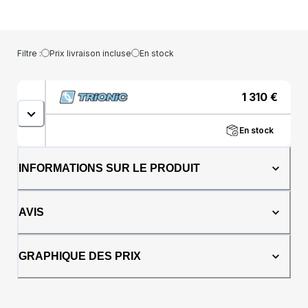
confort et la praticité au quotidien. Il convient
parfaitement à une balade au parc, une sortie
shopping ou toute autre activité quotidienne.
Afin de vous offrir un confort d’assise optimal,
Filtre :
Prix livraison incluse
En stock
la profondeur du siège a été agrandie à 30
cm. Le Veloped Tour vous offre plusieurs
caractéristiques uniques&amp;#160;; la Roue
1 310
€
Grimpante Trionic, de Grandes Roues 14"/ 36
cm, des Pneus à Air Comprimé, des Freins
En stock
tout-terrain, une conception 3-roues/tout-
terrain et un châssis entièrement en
Aluminium.Les pneus à air comprimé vous
INFORMATIONS SUR LE PRODUIT
offrent un niveau de confort très élevé et,
grâce à la roue grimpante Trionic, vous
pouvez facilement surpasser des obstacles
AVIS
tels que des bordures et des pierres.Le
Veloped Jakt a été testé et entièrement
homologué selon les normes standards
GRAPHIQUE DES PRIX
européennes pour les déambulateurs/
marcheurs ( ISO-11199). Il dispose également
d’un marquage CE.Fonctions &amp;amp;
Caractéristiques- Roue Grimpante Trionic –