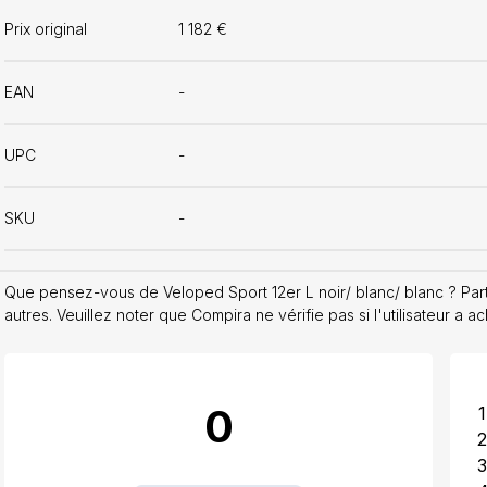
Prix original
1 182 €
EAN
-
UPC
-
SKU
-
Que pensez-vous de Veloped Sport 12er L noir/ blanc/ blanc ? Par
autres. Veuillez noter que Compira ne vérifie pas si l'utilisateur a a
0
1
2
3