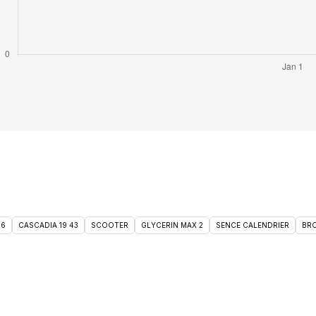
46
CASCADIA 19 43
SCOOTER
GLYCERIN MAX 2
SENCE CALENDRIER
BRO