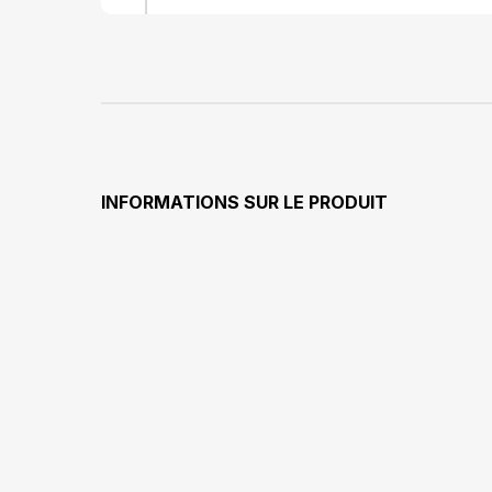
terrain pour
étapes-Siège
séc
poignée&am
cmLargeur: 79 cm
INFORMATIONS SUR LE PRODUIT