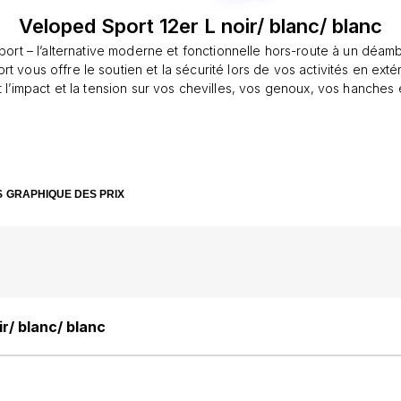
Veloped Sport 12er L noir/ blanc/ blanc
ort – l’alternative moderne et fonctionnelle hors-route à un déambul
vous offre le soutien et la sécurité lors de vos activités en extérieur. Il 
l’impact et la tension sur vos chevilles, vos genoux, vos hanches 
de santé, et il vous fera tenir la distance. Grâce à tous ses atouts, vous
ter des espaces verts, sentiers pédestres et de la forêt.Le Velop
eurs caractéristiques uniques&amp;#160;; la Roue Grimpante Trionic
 31 cm, des Pneus à Air Comprimé, des Freins tout-terrain, une co
-terrain et un châssis entièrement en Aluminium.Les pneus à air co
S
GRAPHIQUE DES PRIX
niveau de confort très élevé et, grâce à la roue grimpante Trionic,
urpasser des obstacles tels que des bordures et des pierres.Le V
 et entièrement homologué selon les normes standards européenne
urs/ marcheurs ( ISO-11199). Il dispose également d’un marquage C
ractéristiques- Roue Grimpante Trionic – avec fonction de monté
ble-mode pour le hors-route ou utilisation en ville- Grandes Roue
 air comprimé- Conception 3-roues/Tout-terrain-Levier de frein e
r/ blanc/ blanc
vec fonction de freinage en mouvement et en stationnement- Rou
es rapides-Siège coulissant pour un plus grand espace pour les 
d’aluminium grande taille 6061-T6-Guidon ergonomique qui agit ég
uteur ajustable par le biais de leviers de blocage rapide- Freins in