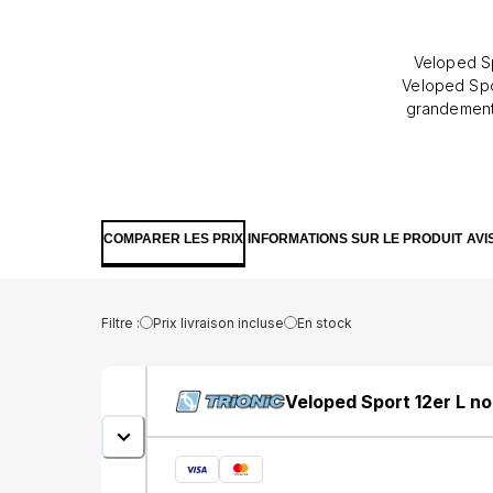
Veloped Sp
Veloped Sport 
grandement 
lors de promenade 
pouvez profi
offre plusi
Roues 12"/
roues/tout
COMPARER LES PRIX
INFORMATIONS SUR LE PRODUIT
AVI
offrent un 
facilement s
été testé
déambulate
Filtre :
Prix livraison incluse
En stock
&amp;amp; Ca
Réglage dou
avec pneus à
Veloped Sport 12er L noi
aluminium a
avec blocag
en tubes 
dossier- Ha