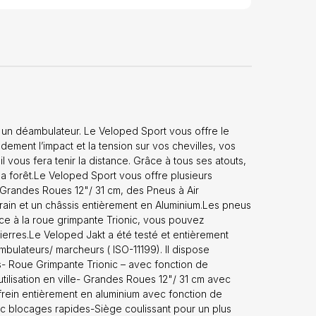
scopique en 2
é 5° pour une
e la
ngueur: 102
à un déambulateur. Le Veloped Sport vous offre le
andement l’impact et la tension sur vos chevilles, vos
vous fera tenir la distance. Grâce à tous ses atouts,
a forêt.Le Veloped Sport vous offre plusieurs
 Grandes Roues 12"/ 31 cm, des Pneus à Air
rain et un châssis entièrement en Aluminium.Les pneus
âce à la roue grimpante Trionic, vous pouvez
ierres.Le Veloped Jakt a été testé et entièrement
lateurs/ marcheurs ( ISO-11199). Il dispose
- Roue Grimpante Trionic – avec fonction de
lisation en ville- Grandes Roues 12"/ 31 cm avec
frein entièrement en aluminium avec fonction de
 blocages rapides-Siège coulissant pour un plus