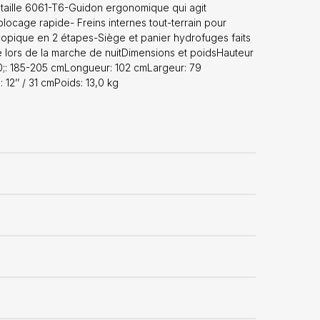
taille 6061-T6-Guidon ergonomique qui agit
blocage rapide- Freins internes tout-terrain pour
opique en 2 étapes-Siège et panier hydrofuges faits
e lors de la marche de nuitDimensions et poidsHauteur
0;: 185-205 cmLongueur: 102 cmLargeur: 79
12’’ / 31 cmPoids: 13,0 kg