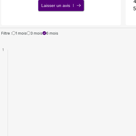
Laisser un avis
5
Filtre :
1 mois
3 mois
6 mois