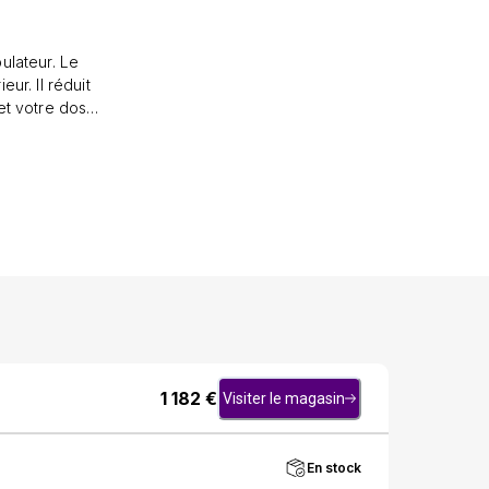
ateur. Le
réduit
et votre dos
ed Sport vous
, de Grandes
nception 3-
mprimé vous
 vous pouvez
eloped Jakt a
s pour les
E.Fonctions
e/suspension-
s 12"/ 31 cm
ntièrement en
1 182
€
Visiter le magasin
es amovibles
jambes-Cadre
alement en
En stock
ternes tout-