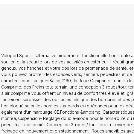
 toutes les conditions météorologiques-Mécanisme de pliage téle
 et panier hydrofuges faits de polyester 600D-Réflecteur visibilit
urité accrue lors de la marche de nuitDimensions et poidsHauteur d
p;#160;: 82-102 - 188 cmTaille du corps&amp;#160;: 185-205 cmLo
Hauteur du siège: 63 cmLargeur du siège: 44 cmTaille de la roue: 12’’ / 31
cmPoids: 13,0 kg
Veloped Sport – l’alternative moderne et fonctionnelle hors-route 
soutien et la sécurité lors de vos activités en extérieur. Il réduit gr
genoux, vos hanches et votre dos lors de promenade de santé, et il 
vous pouvez profiter des espaces verts, sentiers pédestres et de l
caractéristiques uniques&amp;#160;; la Roue Grimpante Trionic, de
Comprimé, des Freins tout-terrain, une conception 3-roues/tout-ter
à air comprimé vous offrent un niveau de confort très élevé et, gr
facilement surpasser des obstacles tels que des bordures et des p
homologué selon les normes standards européennes pour les déambu
également d’un marquage CE.Fonctions &amp;amp; Caractéristiques
montée/suspension- Réglage double-mode pour le hors-route ou uti
pneus à air comprimé- Conception 3-roues/Tout-terrain-Levier de 
freinage en mouvement et en stationnement- Roues amovibles avec