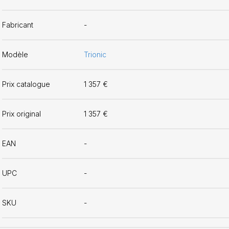
Fabricant
-
Modèle
Trionic
Prix catalogue
1 357 €
Prix original
1 357 €
EAN
-
UPC
-
SKU
-