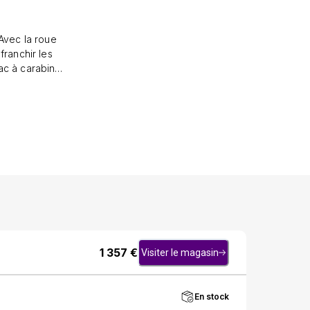
Avec la roue
franchir les
sac à carabine
atique vous
 selon les
. Il dispose
1 357
€
Visiter le magasin
En stock