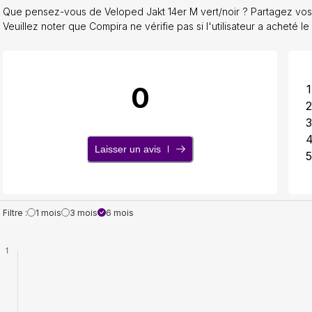
Que pensez-vous de Veloped Jakt 14er M vert/noir ? Partagez vos 
Veuillez noter que Compira ne vérifie pas si l'utilisateur a acheté le
0
1
2
3
Laisser un avis
5
Filtre :
1 mois
3 mois
6 mois