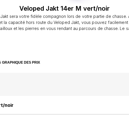
Veloped Jakt 14er M vert/noir
Jakt sera votre fidèle compagnon lors de votre partie de chasse. 
t la capacité hors route du Veloped Jakt, vous pouvez facilement 
cailloux et les pierres en vous rendant au parcours de chasse. Le 
 cadre principal et soulage votre dos. Le siège est bien sûr très pr
votre proie.Le Veloped Jakt a été testé et entièrement homologué
dards européennes pour les déambulateurs/ marcheurs ( ISO-11199)
ge CE.Roues de 14’’/36 cm • Taille M • Hauteur de préhension 77-97
S
GRAPHIQUE DES PRIX
sac à carabine
t/noir