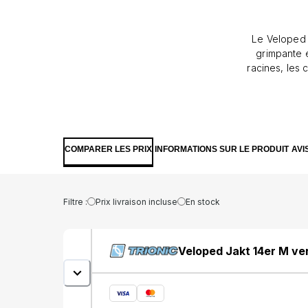
Le Veloped 
grimpante e
racines, les 
se fixe au
attendez 
normes stan
également d’un marqua
cm • Taille du corps 155-194 cm • Pneus à air comprimé • Siège, panier, sac à dos &amp;amp;
COMPARER LES PRIX
INFORMATIONS SUR LE PRODUIT
AVI
Filtre :
Prix livraison incluse
En stock
Veloped Jakt 14er M ver