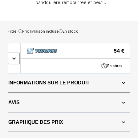
bandoulière rembourrée et peut
avantageusement servir de sac à
bandoulière. Le compartiment principal peut
être divisé en 3 parties distinctes pour
contenir votre appareil photo, vos objets de
Filtre :
Prix livraison incluse
En stock
valeur et une bouteille d’eau ou un thermos.
Le poche à fermeture-éclair extérieure et les
deux poches en maille permettent un accès
54
€
rapide aux plus petits objets. Fait de
polyester 600D imperméable et durable.
En stock
INFORMATIONS SUR LE PRODUIT
AVIS
GRAPHIQUE DES PRIX