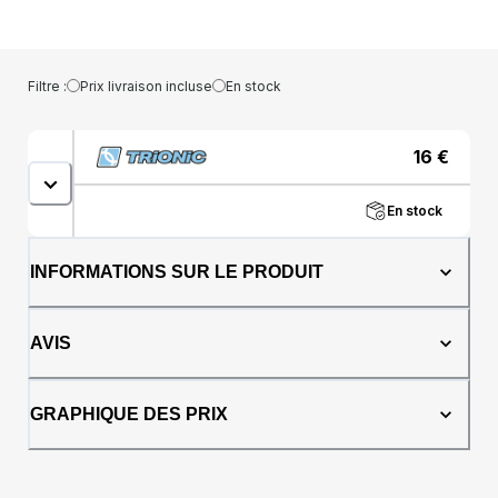
pouce carré (60 TPI), ce qui rend le pneu
léger, confortable et résistant à la perforation.
Grâce à sa structure souple, le X-Country
offre une très bonne suspension. La bande
Filtre :
Prix livraison incluse
En stock
de roulement rugueuse de style vélo de
montagne convient à l’utilisation hors-route,
aux sentiers, à la rocaille ainsi qu’à l’asphalte
16
€
et au pavé. Avec la protection contre les
crevaisons T-Guard, le «&amp;#160;Skin
En stock
Wall&amp;#160;» et le logo
réfléchissant.Dimensions (pouce): 14 x
2.2"Dimensions (mm): 57-254 (largeur du
INFORMATIONS SUR LE PRODUIT
pneu- diamètre de la jante)Poids: 410
gPression Rec.&amp;#160;: 1,5-2,0 Bar / 20-
30 PSIPression Max.&amp;#160;: 4,0 Bar / 60
AVIS
PSI
GRAPHIQUE DES PRIX