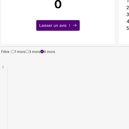
0
1
2
3
Laisser un avis
5
Filtre :
1 mois
3 mois
6 mois