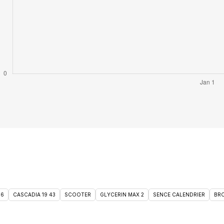
46
CASCADIA 19 43
SCOOTER
GLYCERIN MAX 2
SENCE CALENDRIER
BRO