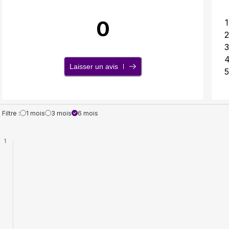
0
1
2
3
Laisser un avis
5
Filtre :
1 mois
3 mois
6 mois