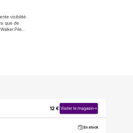
te visibilité.
si que de
Walker.Piles
12
€
Visiter le magasin
En stock