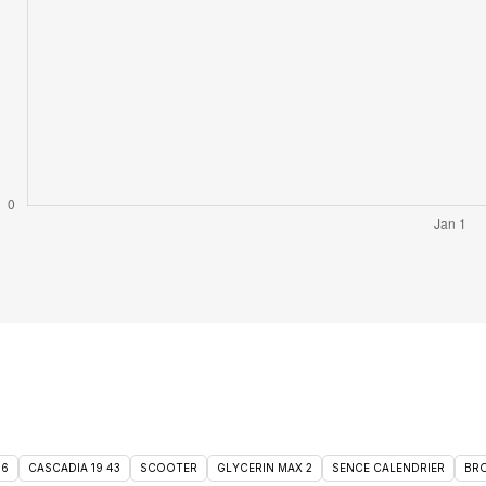
46
CASCADIA 19 43
SCOOTER
GLYCERIN MAX 2
SENCE CALENDRIER
BRO