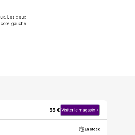
eux. Les deux
u côté gauche.
55
€
Visiter le magasin
En stock