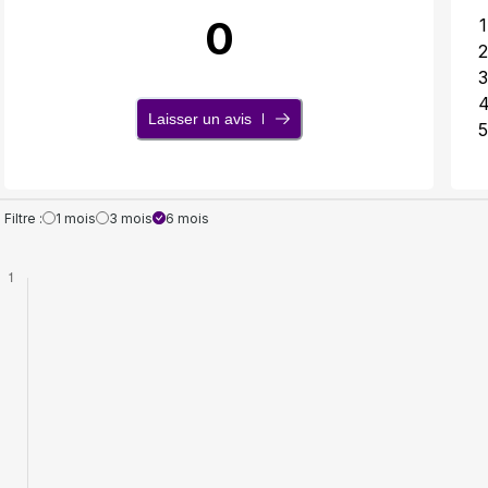
0
1
2
3
Laisser un avis
5
Filtre :
1 mois
3 mois
6 mois