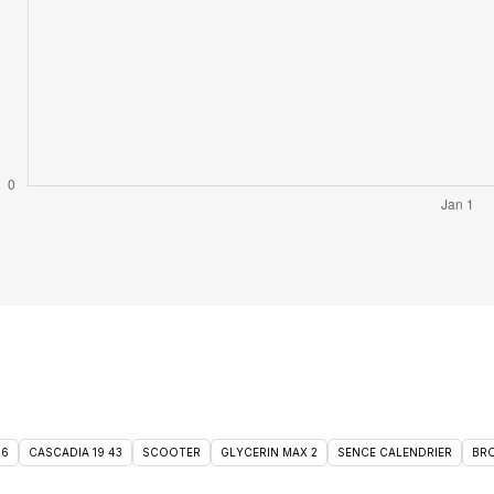
46
CASCADIA 19 43
SCOOTER
GLYCERIN MAX 2
SENCE CALENDRIER
BRO