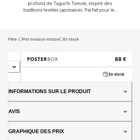
profond de Taguchi Tomoki, inspiré des
traditions textiles japonaises. Parfait pour les
intérieurs et les murs modernes, il met
l'accent sur la sérénité graphique et la
profondeur culturelle. Surface: Affiche, Cadre
en bois noir, Cadre en chêne foncé, Cadre
Filtre :
Prix livraison incluse
En stock
en bois blanc, Cadre en chêne naturel, Toile;
Tailles: 21x30cm, 30x40cm, 40x50cm,
50x70cm, 70x100cm, 100x140cm
88
€
En stock
INFORMATIONS SUR LE PRODUIT
AVIS
GRAPHIQUE DES PRIX