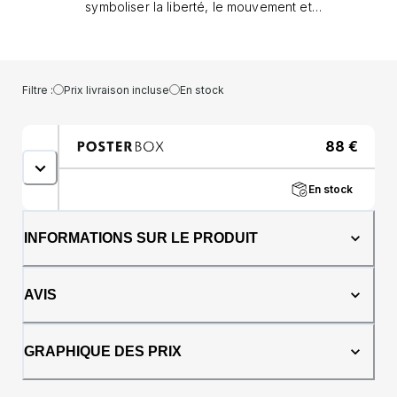
symboliser la liberté, le mouvement et
l'énergie, elle apportera une atmosphère
fraîche et dynamique à n'importe quelle
pièce, à la maison comme au bureau.
Surface: Affiche, Cadre en bois noir, Cadre
Filtre :
Prix livraison incluse
En stock
en chêne foncé, Cadre en bois blanc, Cadre
en chêne naturel, Toile; Tailles: 21x30cm,
30x40cm, 40x50cm, 50x70cm, 70x100cm,
88
€
100x140cm
En stock
INFORMATIONS SUR LE PRODUIT
AVIS
GRAPHIQUE DES PRIX